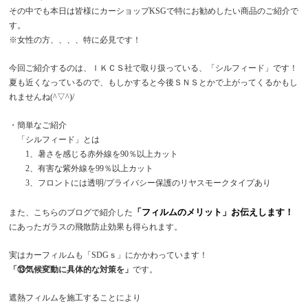
その中でも本日は皆様にカーショップKSGで特にお勧めしたい商品のご紹介で
す。
※女性の方、、、、特に必見です！
今回ご紹介するのは、ＩＫＣＳ社で取り扱っている、「シルフィード」です！
夏も近くなっているので、もしかすると今後ＳＮＳとかで上がってくるかもし
れませんね(^▽^)/
・簡単なご紹介
「シルフィード」とは
1、暑さを感じる赤外線を90％以上カット
2、有害な紫外線を99％以上カット
3、フロントには透明/プライバシー保護のリヤスモークタイプあり
「フィルムのメリット」お伝えします！
また、こちらのブログで紹介した
にあったガラスの飛散防止効果も得られます。
実はカーフィルムも「SDGｓ」にかかわっています！
「⑬気候変動に具体的な対策を」
です。
遮熱フィルムを施工することにより