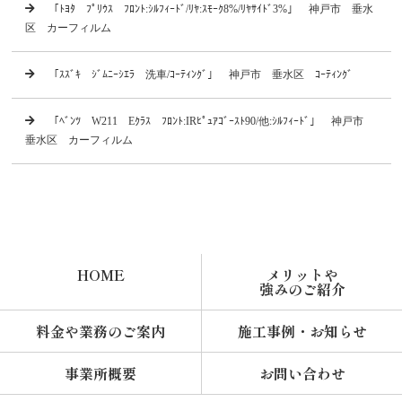
「ﾄﾖﾀ ﾌﾟﾘｳｽ ﾌﾛﾝﾄ:ｼﾙﾌｨｰﾄﾞ/ﾘﾔ:ｽﾓｰｸ8%/ﾘﾔｻｲﾄﾞ3%」 神戸市 垂水
区 カーフィルム
「ｽｽﾞｷ ｼﾞﾑﾆｰｼｴﾗ 洗車/ｺｰﾃｨﾝｸﾞ」 神戸市 垂水区 ｺｰﾃｨﾝｸﾞ
「ﾍﾞﾝﾂ W211 Eｸﾗｽ ﾌﾛﾝﾄ:IRﾋﾟｭｱｺﾞｰｽﾄ90/他:ｼﾙﾌｨｰﾄﾞ」 神戸市
垂水区 カーフィルム
HOME
メリットや
強みのご紹介
料金や業務のご案内
施工事例・お知らせ
事業所概要
お問い合わせ