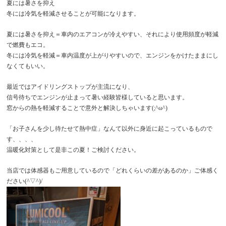
夏には暑さを抑え
冬には冷気を軽減させることが可能になります。
夏には暑さを抑え＝車内のエアコンが冷えやすい、それにより使用頻度が軽減
で燃費もエコ。
冬には冷気を軽減＝車内温度が上がりやすいので、エンジンをかけたままにし
なくてもいい。
最近ではアイドリングストップが主流になり、
信号待ちでエンジンが止まって暑い経験皆様していると思います。
窓からの熱を軽減することで意外と解決しちゃいます(;^ω^)
「お子さんを少し待たせて熱中症」なんて以外に身近に起こっているもので
す、、、、
温暖化対策として是非この夏！ご検討ください。
当店では体感器もご用意しているので「どれくらいの差があるのか」ご体感く
ださい(^▽^)/