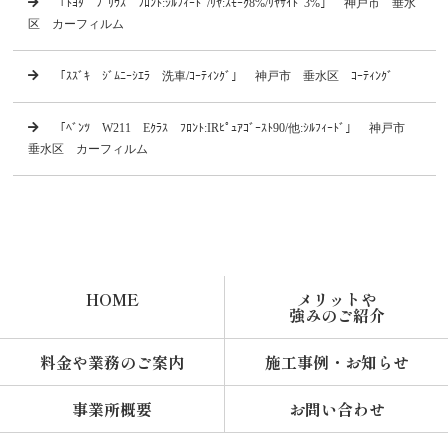
「ﾄﾖﾀ ﾌﾟﾘｳｽ ﾌﾛﾝﾄ:ｼﾙﾌｨｰﾄﾞ/ﾘﾔ:ｽﾓｰｸ8%/ﾘﾔｻｲﾄﾞ3%」 神戸市 垂水
区 カーフィルム
「ｽｽﾞｷ ｼﾞﾑﾆｰｼｴﾗ 洗車/ｺｰﾃｨﾝｸﾞ」 神戸市 垂水区 ｺｰﾃｨﾝｸﾞ
「ﾍﾞﾝﾂ W211 Eｸﾗｽ ﾌﾛﾝﾄ:IRﾋﾟｭｱｺﾞｰｽﾄ90/他:ｼﾙﾌｨｰﾄﾞ」 神戸市
垂水区 カーフィルム
HOME
メリットや
強みのご紹介
料金や業務のご案内
施工事例・お知らせ
事業所概要
お問い合わせ