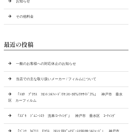
お知らせ
その他料金
最近の投稿
一般のお客様への対応休止のお知らせ
当店での主な取り扱いメーカー / フィルムについて
「ﾄﾖﾀ ﾌﾟﾘｳｽ ﾌﾛﾝﾄ:ｼﾙﾌｨｰﾄﾞ/ﾘﾔ:ｽﾓｰｸ8%/ﾘﾔｻｲﾄﾞ3%」 神戸市 垂水
区 カーフィルム
「ｽｽﾞｷ ｼﾞﾑﾆｰｼｴﾗ 洗車/ｺｰﾃｨﾝｸﾞ」 神戸市 垂水区 ｺｰﾃｨﾝｸﾞ
「ﾍﾞﾝﾂ W211 Eｸﾗｽ ﾌﾛﾝﾄ:IRﾋﾟｭｱｺﾞｰｽﾄ90/他:ｼﾙﾌｨｰﾄﾞ」 神戸市