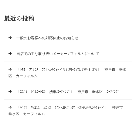
最近の投稿
一般のお客様への対応休止のお知らせ
当店での主な取り扱いメーカー / フィルムについて
「ﾄﾖﾀ ﾌﾟﾘｳｽ ﾌﾛﾝﾄ:ｼﾙﾌｨｰﾄﾞ/ﾘﾔ:ｽﾓｰｸ8%/ﾘﾔｻｲﾄﾞ3%」 神戸市 垂水
区 カーフィルム
「ｽｽﾞｷ ｼﾞﾑﾆｰｼｴﾗ 洗車/ｺｰﾃｨﾝｸﾞ」 神戸市 垂水区 ｺｰﾃｨﾝｸﾞ
「ﾍﾞﾝﾂ W211 Eｸﾗｽ ﾌﾛﾝﾄ:IRﾋﾟｭｱｺﾞｰｽﾄ90/他:ｼﾙﾌｨｰﾄﾞ」 神戸市
垂水区 カーフィルム