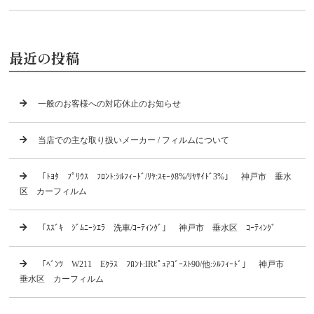
最近の投稿
一般のお客様への対応休止のお知らせ
当店での主な取り扱いメーカー / フィルムについて
「ﾄﾖﾀ ﾌﾟﾘｳｽ ﾌﾛﾝﾄ:ｼﾙﾌｨｰﾄﾞ/ﾘﾔ:ｽﾓｰｸ8%/ﾘﾔｻｲﾄﾞ3%」 神戸市 垂水
区 カーフィルム
「ｽｽﾞｷ ｼﾞﾑﾆｰｼｴﾗ 洗車/ｺｰﾃｨﾝｸﾞ」 神戸市 垂水区 ｺｰﾃｨﾝｸﾞ
「ﾍﾞﾝﾂ W211 Eｸﾗｽ ﾌﾛﾝﾄ:IRﾋﾟｭｱｺﾞｰｽﾄ90/他:ｼﾙﾌｨｰﾄﾞ」 神戸市
垂水区 カーフィルム