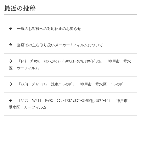
最近の投稿
一般のお客様への対応休止のお知らせ
当店での主な取り扱いメーカー / フィルムについて
「ﾄﾖﾀ ﾌﾟﾘｳｽ ﾌﾛﾝﾄ:ｼﾙﾌｨｰﾄﾞ/ﾘﾔ:ｽﾓｰｸ8%/ﾘﾔｻｲﾄﾞ3%」 神戸市 垂水
区 カーフィルム
「ｽｽﾞｷ ｼﾞﾑﾆｰｼｴﾗ 洗車/ｺｰﾃｨﾝｸﾞ」 神戸市 垂水区 ｺｰﾃｨﾝｸﾞ
「ﾍﾞﾝﾂ W211 Eｸﾗｽ ﾌﾛﾝﾄ:IRﾋﾟｭｱｺﾞｰｽﾄ90/他:ｼﾙﾌｨｰﾄﾞ」 神戸市
垂水区 カーフィルム